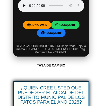
Sitio Web
Compartir
Compartir
© 2026 AHORA RADIO 107 FM Registrada Bajo la
marca LUGPRESS DIGITAL MEDIA GROUP. Reg.
Mercantil No.973BH-PF.
TASA DE CAMBIO
¿QUIEN CREE USTED QUE
PUEDE SER EL ALCALDE DEL
DISTRITO MUNICIPAL DE LOS
PATOS PARA EL AÑO 2028?