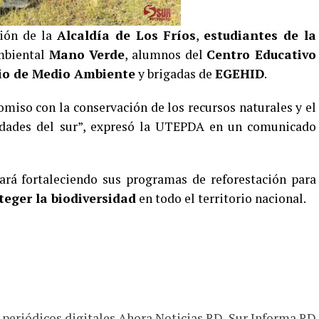
ción de la
Alcaldía de Los Fríos
,
estudiantes de la
mbiental
Mano Verde
, alumnos del
Centro Educativo
io de Medio Ambiente
y brigadas de
EGEHID
.
miso con la conservación de los recursos naturales y el
idades del sur”, expresó la UTEPDA en un comunicado
ará fortaleciendo sus programas de reforestación para
teger la biodiversidad
en todo el territorio nacional.
s periódicos digitales Ahora Noticias RD, Sur Informa RD