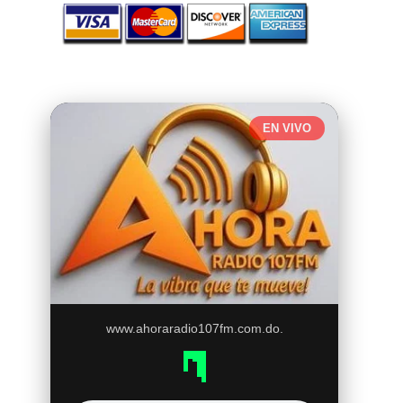
EN VIVO
www.ahoraradio107fm.com.do.