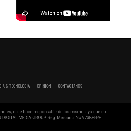
CIA & TECNOLOGIA
OPINION
CONTACTANOS
 no es, ni se hace responsable de los mismos, ya que su
ESS DIGITAL MEDIA GROUP. Reg. Mercantil No.973BH-PF.