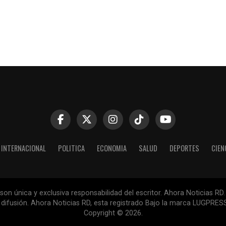
INTERNACIONAL
POLITICA
ECONOMIA
SALUD
DEPORTES
CIEN
n única y exclusiva responsabilidad del escritor. Ahora Noticias RD.
la difusión. Ahora Noticias RD, esta registrado Bajo la marca LUGPR
Copyright © 2026.