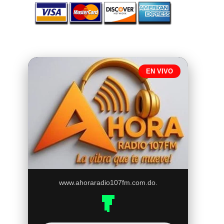
EN VIVO
www.ahoraradio107fm.com.do.