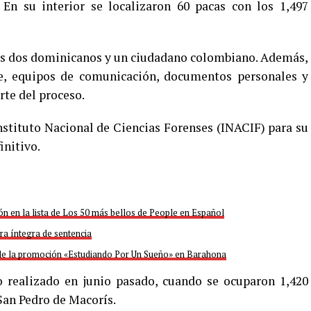
 En su interior se localizaron 60 pacas con los 1,497
os dos dominicanos y un ciudadano colombiano. Además,
e, equipos de comunicación, documentos personales y
rte del proceso.
nstituto Nacional de Ciencias Forenses (INACIF) para su
initivo.
ón en la lista de Los 50 más bellos de People en Español
ra íntegra de sentencia
de la promoción «Estudiando Por Un Sueño» en Barahona
o realizado en junio pasado, cuando se ocuparon 1,420
San Pedro de Macorís.