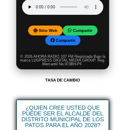
Sitio Web
Compartir
Compartir
© 2026 AHORA RADIO 107 FM Registrada Bajo la
marca LUGPRESS DIGITAL MEDIA GROUP. Reg.
Mercantil No.973BH-PF.
TASA DE CAMBIO
¿QUIEN CREE USTED QUE
PUEDE SER EL ALCALDE DEL
DISTRITO MUNICIPAL DE LOS
PATOS PARA EL AÑO 2028?