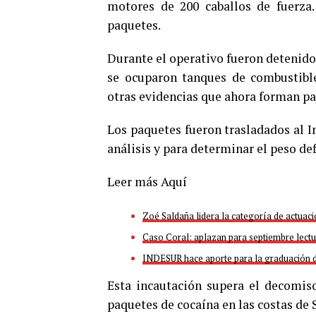
motores de 200 caballos de fuerza.
paquetes.
Durante el operativo fueron detenid
se ocuparon tanques de combustibl
otras evidencias que ahora forman pa
Los paquetes fueron trasladados al I
análisis y para determinar el peso def
Leer más Aquí
Zoé Saldaña lidera la categoría de actuaci
Caso Coral: aplazan para septiembre lectu
INDESUR hace aporte para la graduación 
Esta incautación supera el decomis
paquetes de cocaína en las costas de 