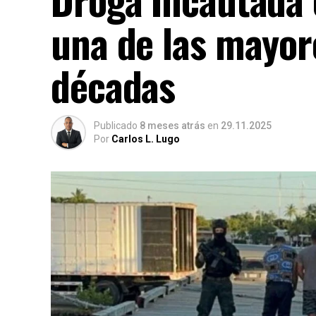
una de las mayor
décadas
Publicado
8 meses atrás
en
29.11.2025
Por
Carlos L. Lugo