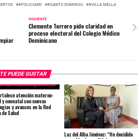
ERTOS
#POLICIARD
#SANTO DOMINGO
#VILLA MELLA
SIGUIENTE
Clemente Terrero pide claridad en
proceso electoral del Colegio Médico
mpiar
Dominicano
TE PUEDE GUSTAR
rtalece atención materno-
il y neonatal con nuevas
egias y avances en la Red
a de Salud
Luz del Alba Jiménez: “He decidido