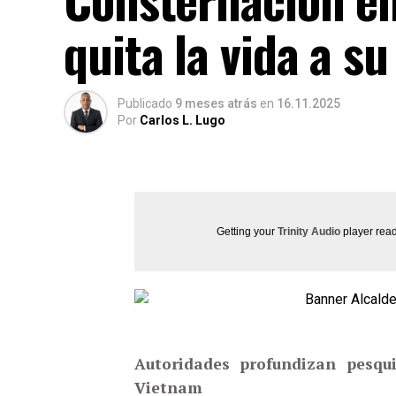
quita la vida a 
Publicado
9 meses atrás
en
16.11.2025
Por
Carlos L. Lugo
Getting your
Trinity Audio
player read
Autoridades profundizan pesqui
Vietnam