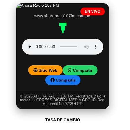
EN VIVO
www.ahoraradio107fm.com.do.
Sitio Web
Compartir
Compartir
© 2026 AHORA RADIO 107 FM Registrada Bajo la
marca LUGPRESS DIGITAL MEDIA GROUP. Reg.
Mercantil No.973BH-PF.
TASA DE CAMBIO