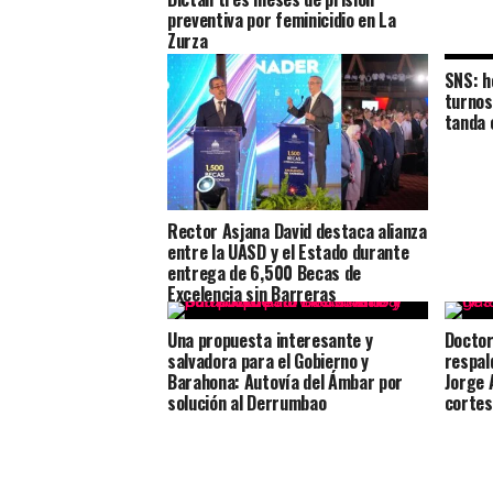
preventiva por feminicidio en La
Zurza
SNS: h
turnos
tanda 
Rector Asjana David destaca alianza
entre la UASD y el Estado durante
entrega de 6,500 Becas de
Excelencia sin Barreras
Una propuesta interesante y
Doctor
salvadora para el Gobierno y
respal
Barahona: Autovía del Ámbar por
Jorge 
solución al Derrumbao
cortes