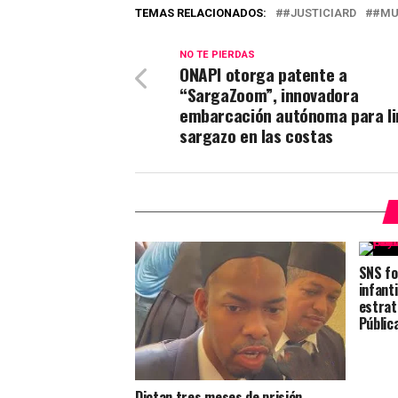
TEMAS RELACIONADOS:
#JUSTICIARD
#MU
NO TE PIERDAS
ONAPI otorga patente a
“SargaZoom”, innovadora
embarcación autónoma para li
sargazo en las costas
SNS fo
infant
estrat
Públic
Dictan tres meses de prisión