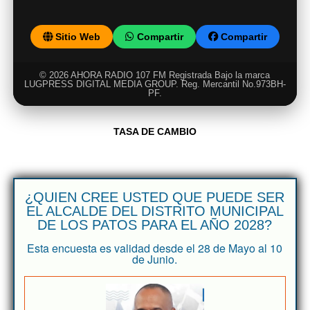
Sitio Web
Compartir
Compartir
© 2026 AHORA RADIO 107 FM Registrada Bajo la marca
LUGPRESS DIGITAL MEDIA GROUP. Reg. Mercantil No.973BH-
PF.
TASA DE CAMBIO
¿QUIEN CREE USTED QUE PUEDE SER
EL ALCALDE DEL DISTRITO MUNICIPAL
DE LOS PATOS PARA EL AÑO 2028?
Esta encuesta es validad desde el 28 de Mayo al 10
de Junio.