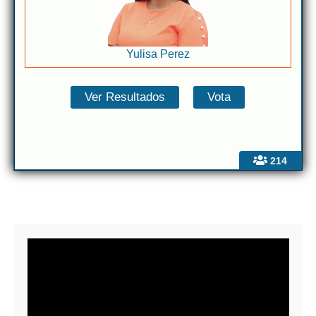
Yulisa Perez
214