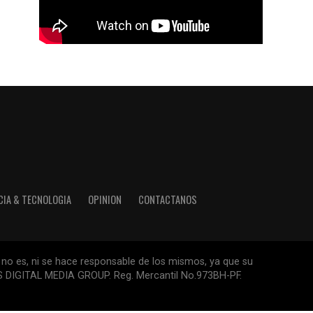
CIA & TECNOLOGIA
OPINION
CONTACTANOS
 no es, ni se hace responsable de los mismos, ya que su
ESS DIGITAL MEDIA GROUP. Reg. Mercantil No.973BH-PF.