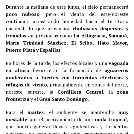
Durante la mañana de este lunes, el cielo permanecerá
poco nuboso
, pero el viento del este/noreste
continuará arrastrando humedad hacia el territorio
nacional, lo que provocará
chubascos dispersos y
tronadas
en provincias como
La Altagracia, Samaná,
María Trinidad Sánchez, El Seibo, Hato Mayor,
Puerto Plata y Espaillat
.
En horas de la tarde, los efectos locales y una
vaguada
en altura
favorecerán la formación de
aguaceros
moderados a fuertes con tormentas eléctricas y
ráfagas de viento
, principalmente en zonas del norte,
noreste, sureste, la
Cordillera Central
, la
zona
fronteriza
y el
Gran Santo Domingo
.
Para el
martes
, el ambiente se mantendrá
muy
inestable
por el acercamiento de una
onda tropical
,
que podría generar lluvias significativas y tormentas
eléctricas en gran parte del país, especialmente en el