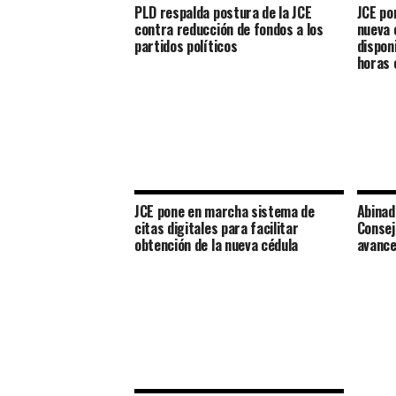
PLD respalda postura de la JCE
JCE po
contra reducción de fondos a los
nueva 
partidos políticos
dispon
horas 
JCE pone en marcha sistema de
Abinad
citas digitales para facilitar
Consej
obtención de la nueva cédula
avance