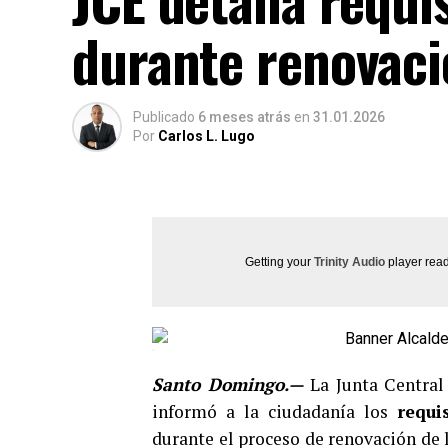
durante renovaci
Publicado
6 meses atrás
en
31.01.2026
Por
Carlos L. Lugo
Getting your
Trinity Audio
player read
Santo Domingo.—
La Junta Central
informó a la ciudadanía los
requi
durante el proceso de renovación de 