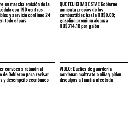
ne en marcha emisión de la
QUE FELICIDAD ESTA!! Gobierno
cédula con 190 centros
aumenta precios de los
ibles y servicio continuo 24
combustibles hasta RD$9.00;
en todo el país
gasolina premium alcanza
RD$314.10 por galón
er convoca a reúnión al
VIDEO: Dueños de guardería
o de Gobierno para revisar
condenan maltrato a niña y piden
s y desempeño económico
disculpas a familia afectada