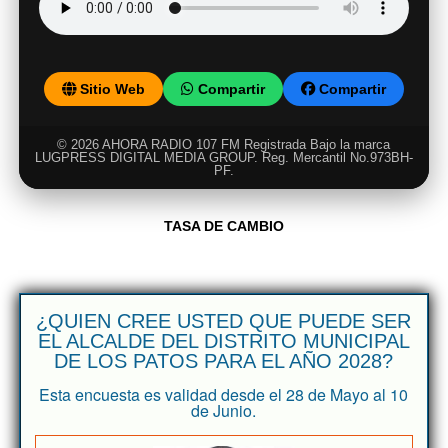
Sitio Web
Compartir
Compartir
© 2026 AHORA RADIO 107 FM Registrada Bajo la marca
LUGPRESS DIGITAL MEDIA GROUP. Reg. Mercantil No.973BH-
PF.
TASA DE CAMBIO
¿QUIEN CREE USTED QUE PUEDE SER
EL ALCALDE DEL DISTRITO MUNICIPAL
DE LOS PATOS PARA EL AÑO 2028?
Esta encuesta es validad desde el 28 de Mayo al 10
de Junio.