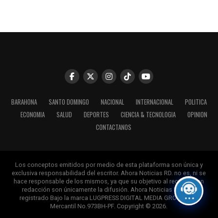
BARAHONA
SANTO DOMINGO
NACIONAL
INTERNACIONAL
POLITICA
ECONOMIA
SALUD
DEPORTES
CIENCIA & TECNOLOGIA
OPINION
CONTACTANOS
Los conceptos emitidos por medio de esta plataforma son única y
exclusiva responsabilidad del escritor. Ahora Noticias RD. no es, ni se
hace responsable de los mismos, ya que su objetivo al recibirlos en
redacción son únicamente la difusión. Ahora Noticias RD, esta
registrado Bajo la marca LUGPRESS DIGITAL MEDIA GROUP. Reg.
Mercantil No.973BH-PF. Copyright © 2026.