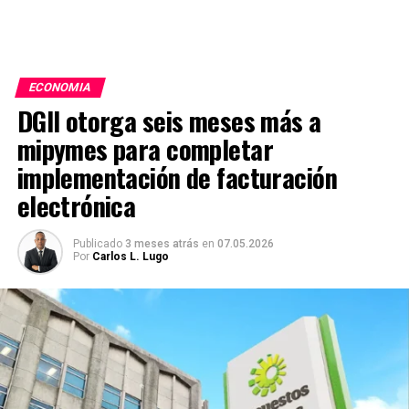
ECONOMIA
DGII otorga seis meses más a
mipymes para completar
implementación de facturación
electrónica
Publicado
3 meses atrás
en
07.05.2026
Por
Carlos L. Lugo