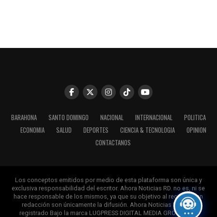
BARAHONA
SANTO DOMINGO
NACIONAL
INTERNACIONAL
POLITICA
ECONOMIA
SALUD
DEPORTES
CIENCIA & TECNOLOGIA
OPINION
CONTACTANOS
Los conceptos emitidos por medio de esta plataforma son única y
exclusiva responsabilidad del escritor. Ahora Noticias RD. no es, ni se
hace responsable de los mismos, ya que su objetivo al recibirlos en
redacción son únicamente la difusión. Ahora Noticias RD, esta
registrado Bajo la marca LUGPRESS DIGITAL MEDIA GROUP. Reg.