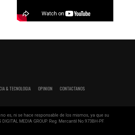
CIA & TECNOLOGIA
OPINION
CONTACTANOS
 no es, ni se hace responsable de los mismos, ya que su
ESS DIGITAL MEDIA GROUP. Reg. Mercantil No.973BH-PF.