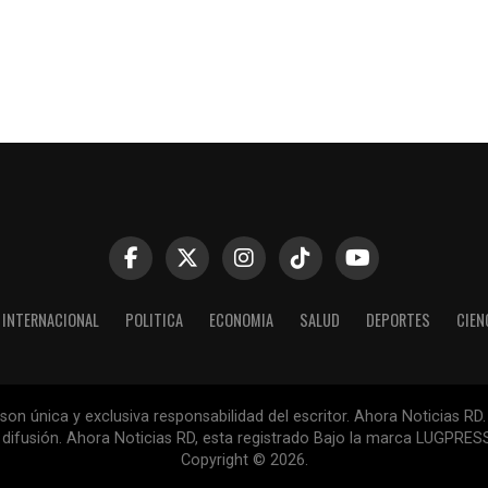
INTERNACIONAL
POLITICA
ECONOMIA
SALUD
DEPORTES
CIEN
n única y exclusiva responsabilidad del escritor. Ahora Noticias RD.
la difusión. Ahora Noticias RD, esta registrado Bajo la marca LUGPR
Copyright © 2026.