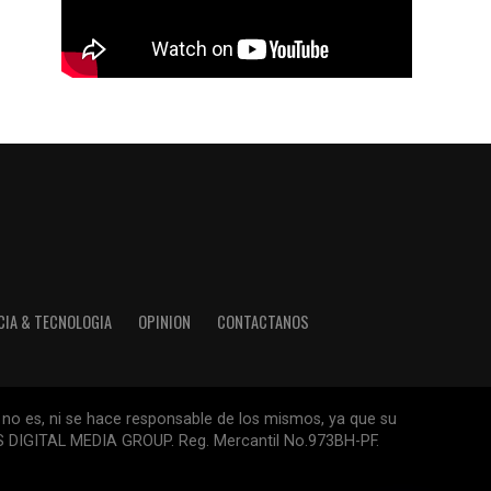
CIA & TECNOLOGIA
OPINION
CONTACTANOS
 no es, ni se hace responsable de los mismos, ya que su
ESS DIGITAL MEDIA GROUP. Reg. Mercantil No.973BH-PF.