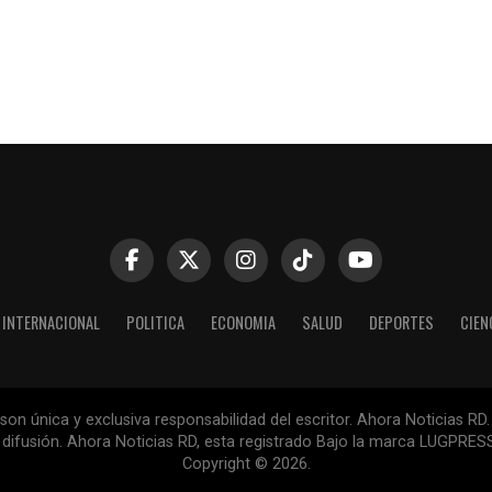
INTERNACIONAL
POLITICA
ECONOMIA
SALUD
DEPORTES
CIEN
n única y exclusiva responsabilidad del escritor. Ahora Noticias RD.
la difusión. Ahora Noticias RD, esta registrado Bajo la marca LUGPR
Copyright © 2026.