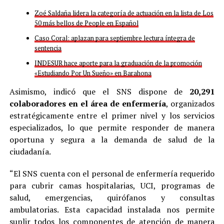
Zoé Saldaña lidera la categoría de actuación en la lista de Los
50 más bellos de People en Español
Caso Coral: aplazan para septiembre lectura íntegra de
sentencia
INDESUR hace aporte para la graduación de la promoción
«Estudiando Por Un Sueño» en Barahona
Asimismo, indicó que el SNS dispone de
20,291
colaboradores en el área de enfermería
, organizados
estratégicamente entre el primer nivel y los servicios
especializados, lo que permite responder de manera
oportuna y segura a la demanda de salud de la
ciudadanía.
“El SNS cuenta con el personal de enfermería requerido
para cubrir camas hospitalarias, UCI, programas de
salud, emergencias, quirófanos y consultas
ambulatorias. Esta capacidad instalada nos permite
suplir todos los componentes de atención de manera