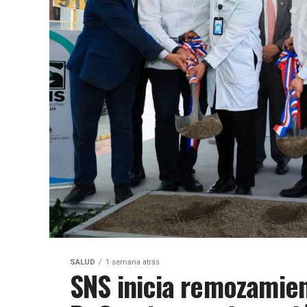
SALUD
1 semana atrás
SNS inicia remozamien