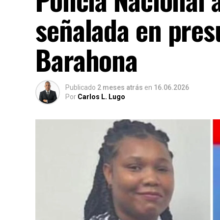
señalada en pres
Barahona
Publicado
2 meses atrás
en
16.06.2026
Por
Carlos L. Lugo