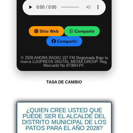
Sitio Web
Compartir
Compartir
© 2026 AHORA RADIO 107 FM Registrada Bajo la
marca LUGPRESS DIGITAL MEDIA GROUP. Reg.
Mercantil No.973BH-PF.
TASA DE CAMBIO
¿QUIEN CREE USTED QUE
PUEDE SER EL ALCALDE DEL
DISTRITO MUNICIPAL DE LOS
PATOS PARA EL AÑO 2028?