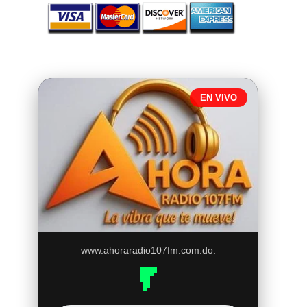
EN VIVO
www.ahoraradio107fm.com.do.