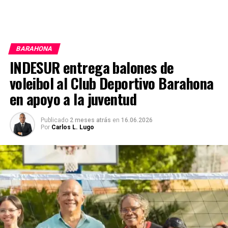
BARAHONA
INDESUR entrega balones de
voleibol al Club Deportivo Barahona
en apoyo a la juventud
Publicado
2 meses atrás
en
16.06.2026
Por
Carlos L. Lugo