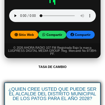
Sitio Web
Compartir
Compartir
© 2026 AHORA RADIO 107 FM Registrada Bajo la marca
LUGPRESS DIGITAL MEDIA GROUP. Reg. Mercantil No.973BH-
PF.
TASA DE CAMBIO
¿QUIEN CREE USTED QUE PUEDE SER
EL ALCALDE DEL DISTRITO MUNICIPAL
DE LOS PATOS PARA EL AÑO 2028?