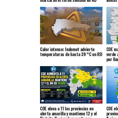
marcarán el fin de semana en RD
lluvias
Calor intenso: Indomet advierte
COE ma
temperaturas de hasta 39 °C en RD
verde 
por llu
COE eleva a 11 las provincias en
COE el
alerta amarilla y mantiene 12 y el
provinc