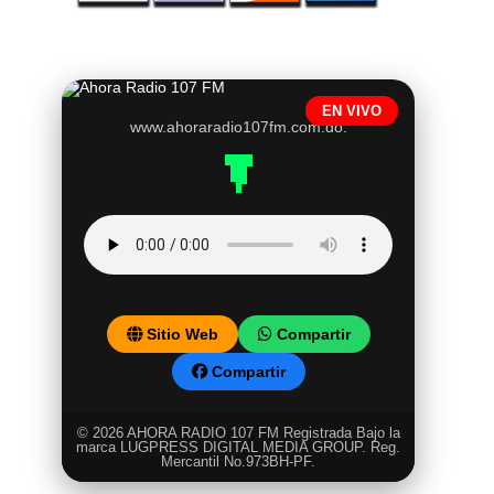
EN VIVO
www.ahoraradio107fm.com.do.
Sitio Web
Compartir
Compartir
© 2026 AHORA RADIO 107 FM Registrada Bajo la
marca LUGPRESS DIGITAL MEDIA GROUP. Reg.
Mercantil No.973BH-PF.