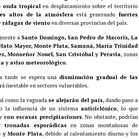
a
onda tropical
en desplazamiento sobre el territorio
es altos de la atmósfera
está generando
fuertes
y ráfagas de viento
en diversas provincias del país.
almente a
Santo Domingo, San Pedro de Macorís, La
 Hato Mayor, Monte Plata, Samaná, María Trinidad
z, Monseñor Nouel, San Cristóbal y Peravia
, zonas
ta y aviso meteorológico
.
la tarde se espera una
disminución gradual de las
á inestable en sectores vulnerables.
ical como la vaguada
se alejarán del país
, dando paso a
o la influencia de un sistema
anticiclónico
, lo que
 con escasas precipitaciones
. No obstante, podrían
y tronadas esporádicas
en zonas montañosas de
e y Monte Plata
, debido al calentamiento diurno y los