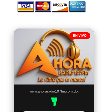
EN VIVO
www.ahoraradio107fm.com.do.