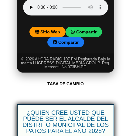
Sitio Web
Compartir
Compartir
© 2026 AHORA RADIO 107 FM Registrada Bajo la
marca LUGPRESS DIGITAL MEDIA GROUP. Reg.
Mercantil No.973BH-PF.
TASA DE CAMBIO
¿QUIEN CREE USTED QUE
PUEDE SER EL ALCALDE DEL
DISTRITO MUNICIPAL DE LOS
PATOS PARA EL AÑO 2028?