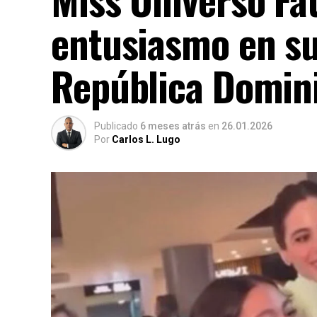
entusiasmo en su 
República Domin
Publicado
6 meses atrás
en
26.01.2026
Por
Carlos L. Lugo