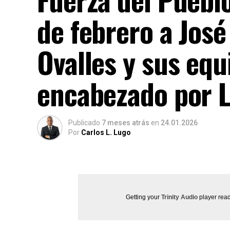
de febrero a José
Ovalles y sus equ
encabezado por 
Publicado
7 meses atrás
en
24.01.2026
Por
Carlos L. Lugo
Getting your
Trinity Audio
player read