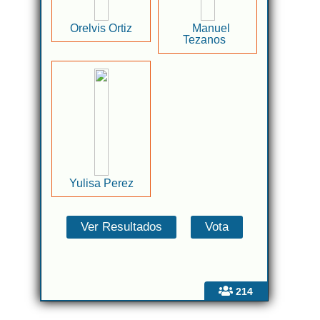
Orelvis Ortiz
Manuel
Tezanos
Yulisa Perez
214