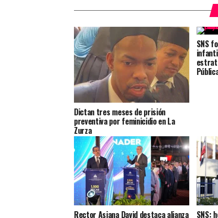
SNS fo
infant
estrat
Públic
Dictan tres meses de prisión
preventiva por feminicidio en La
Zurza
Rector Asjana David destaca alianza
SNS: h