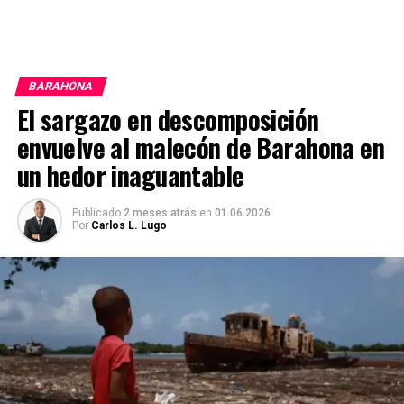
BARAHONA
El sargazo en descomposición
envuelve al malecón de Barahona en
un hedor inaguantable
Publicado
2 meses atrás
en
01.06.2026
Por
Carlos L. Lugo