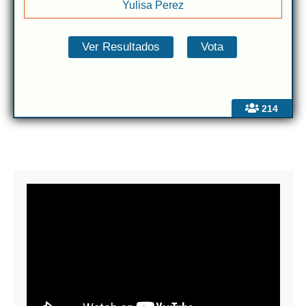
Yulisa Perez
214