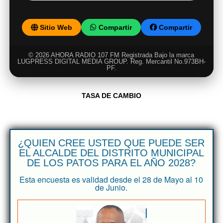
Sitio Web
Compartir
Compartir
© 2026 AHORA RADIO 107 FM Registrada Bajo la marca
LUGPRESS DIGITAL MEDIA GROUP. Reg. Mercantil No.973BH-
PF.
TASA DE CAMBIO
¿QUIEN CREE USTED QUE PUEDE SER
EL ALCALDE DEL DISTRITO MUNICIPAL
DE LOS PATOS PARA EL AÑO 2028?
Esta encuesta es validad desde el 28 de Mayo al 10
de Junio.