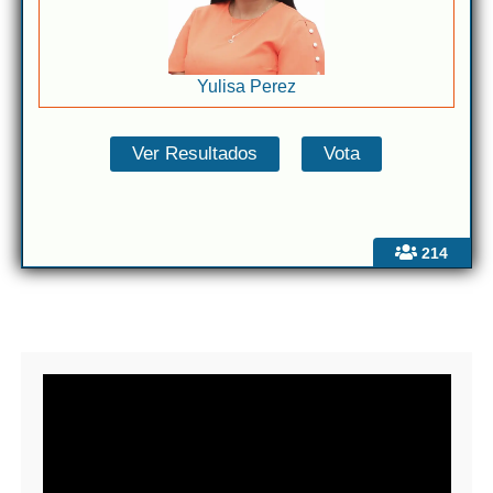
Yulisa Perez
214