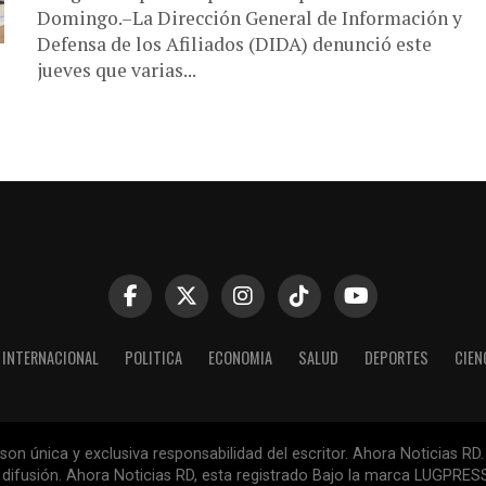
Domingo.–La Dirección General de Información y
Defensa de los Afiliados (DIDA) denunció este
jueves que varias...
INTERNACIONAL
POLITICA
ECONOMIA
SALUD
DEPORTES
CIEN
n única y exclusiva responsabilidad del escritor. Ahora Noticias RD.
la difusión. Ahora Noticias RD, esta registrado Bajo la marca LUGPR