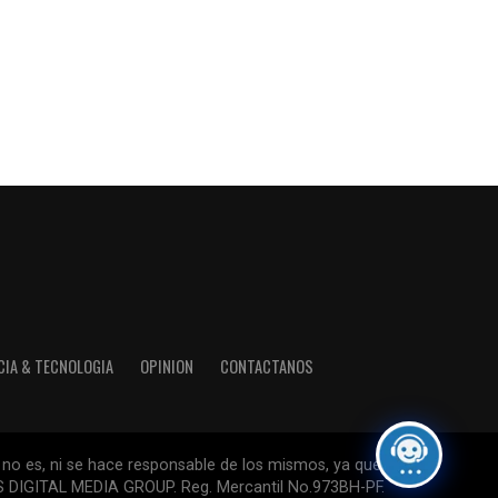
CIA & TECNOLOGIA
OPINION
CONTACTANOS
 no es, ni se hace responsable de los mismos, ya que su
ESS DIGITAL MEDIA GROUP. Reg. Mercantil No.973BH-PF.