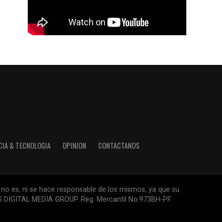
CIA & TECNOLOGIA
OPINION
CONTACTANOS
 no es, ni se hace responsable de los mismos, ya que su
ESS DIGITAL MEDIA GROUP. Reg. Mercantil No.973BH-PF.