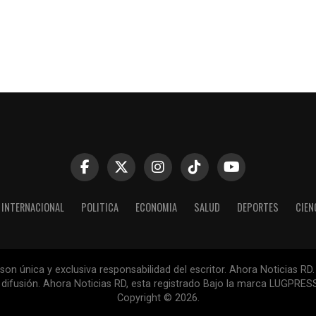
INTERNACIONAL
POLITICA
ECONOMIA
SALUD
DEPORTES
CIEN
n única y exclusiva responsabilidad del escritor. Ahora Noticias RD.
la difusión. Ahora Noticias RD, esta registrado Bajo la marca LUGPR
Copyright © 2026.