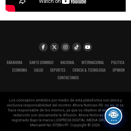
BARAHONA
SANTO DOMINGO
NACIONAL
INTERNACIONAL
POLITICA
ECONOMIA
SALUD
DEPORTES
CIENCIA & TECNOLOGIA
OPINION
CONTACTANOS
Los conceptos emitidos por medio de esta plataforma son única y
exclusiva responsabilidad del escritor. Ahora Noticias RD. no es, ni se
hace responsable de los mismos, ya que su objetivo al recibirlos en
redacción son únicamente la difusión. Ahora Noticias RD, esta
registrado Bajo la marca LUGPRESS DIGITAL MEDIA GROUP. Reg.
Mercantil No.973BH-PF. Copyright © 2026.