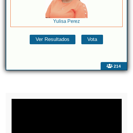
Yulisa Perez
214