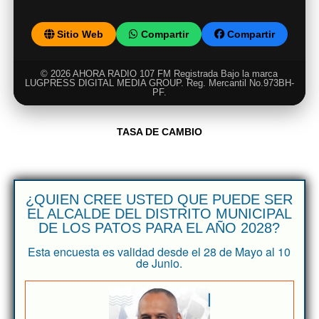
Sitio Web
Compartir
Compartir
© 2026 AHORA RADIO 107 FM Registrada Bajo la marca
LUGPRESS DIGITAL MEDIA GROUP. Reg. Mercantil No.973BH-
PF.
TASA DE CAMBIO
¿QUIEN CREE USTED QUE PUEDE SER
EL ALCALDE DEL DISTRITO MUNICIPAL
DE LOS PATOS PARA EL AÑO 2028?
Esta encuesta es validad desde el 28 de Mayo al 10
de Junio.