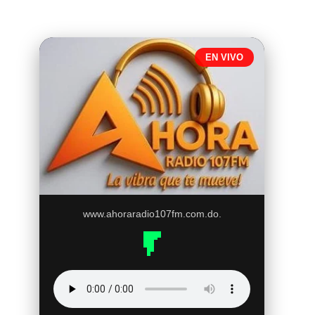
EN VIVO
www.ahoraradio107fm.com.do.