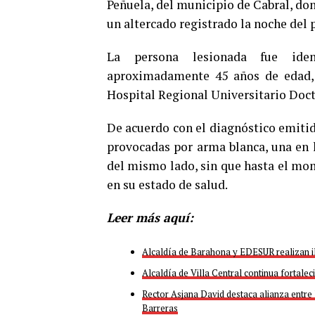
Peñuela, del municipio de Cabral, do
un altercado registrado la noche del 
La persona lesionada fue iden
aproximadamente 45 años de edad, 
Hospital Regional Universitario Doct
De acuerdo con el diagnóstico emitid
provocadas por arma blanca, una en la
del mismo lado, sin que hasta el m
en su estado de salud.
Leer más aquí:
Alcaldía de Barahona y EDESUR realizan i
Alcaldía de Villa Central continua fortale
Rector Asjana David destaca alianza entre
Barreras