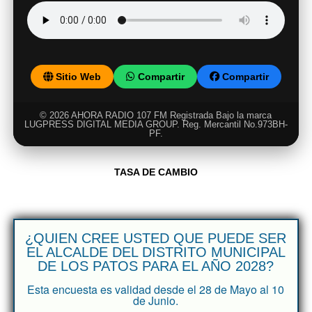
Sitio Web
Compartir
Compartir
© 2026 AHORA RADIO 107 FM Registrada Bajo la marca
LUGPRESS DIGITAL MEDIA GROUP. Reg. Mercantil No.973BH-
PF.
TASA DE CAMBIO
¿QUIEN CREE USTED QUE PUEDE SER
EL ALCALDE DEL DISTRITO MUNICIPAL
DE LOS PATOS PARA EL AÑO 2028?
Esta encuesta es validad desde el 28 de Mayo al 10
de Junio.