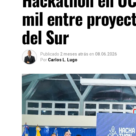
mil entre proyec
del Sur
Publicado
2 meses atrás
en
08.06.2026
Por
Carlos L. Lugo