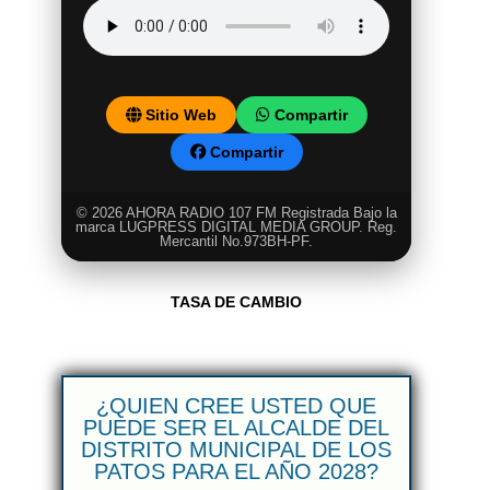
Sitio Web
Compartir
Compartir
© 2026 AHORA RADIO 107 FM Registrada Bajo la
marca LUGPRESS DIGITAL MEDIA GROUP. Reg.
Mercantil No.973BH-PF.
TASA DE CAMBIO
¿QUIEN CREE USTED QUE
PUEDE SER EL ALCALDE DEL
DISTRITO MUNICIPAL DE LOS
PATOS PARA EL AÑO 2028?