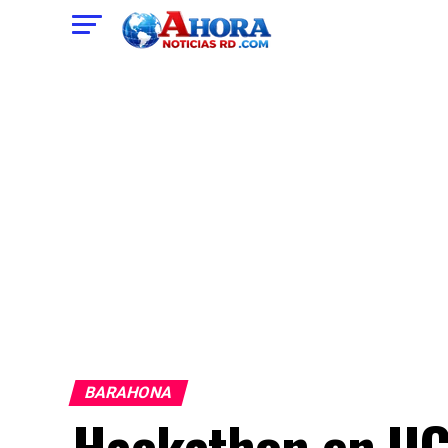
BARAHONA
Hackathon en UC