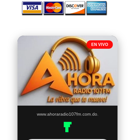
EN VIVO
www.ahoraradio107fm.com.do.