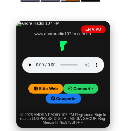
EN VIVO
www.ahoraradio107fm.com.do.
Sitio Web
Compartir
Compartir
© 2026 AHORA RADIO 107 FM Registrada Bajo la
marca LUGPRESS DIGITAL MEDIA GROUP. Reg.
Mercantil No.973BH-PF.