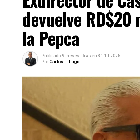
devuelve RD$20 m
la Pepca
Publicado
9 meses atrás
en
31.10.2025
Por
Carlos L. Lugo