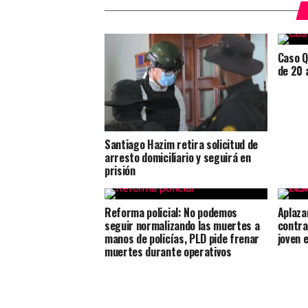
Caso Q
de 20 
Santiago Hazim retira solicitud de
arresto domiciliario y seguirá en
prisión
Reforma policial: No podemos
Aplaza
seguir normalizando las muertes a
contra
manos de policías, PLD pide frenar
joven 
muertes durante operativos