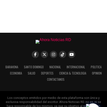
BARAHONA
SANTO DOMINGO
NACIONAL
INTERNACIONAL
POLITICA
ECONOMIA
SALUD
DEPORTES
CIENCIA & TECNOLOGIA
OPINION
CONTACTANOS
Los conceptos emitidos por medio de esta plataforma son única y
exclusiva responsabilidad del escritor. Ahora Noticias RD. no es, ni se
hace responsable de los mismos, ya que su objetivo al recibirlos en