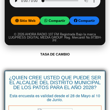
Sitio Web
Compartir
Compartir
© 2026 AHORA RADIO 107 FM Registrada Bajo la marca
LUGPRESS DIGITAL MEDIA GROUP. Reg. Mercantil No.973BH-
PF.
TASA DE CAMBIO
¿QUIEN CREE USTED QUE PUEDE SER
EL ALCALDE DEL DISTRITO MUNICIPAL
DE LOS PATOS PARA EL AÑO 2028?
Esta encuesta es validad desde el 28 de Mayo al 10
de Junio.