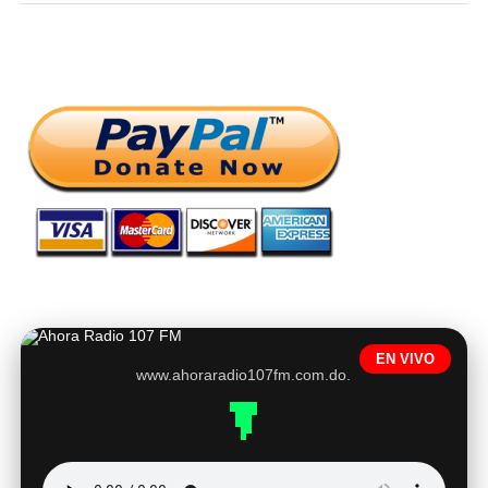
EN VIVO
www.ahoraradio107fm.com.do.