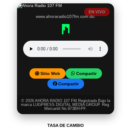
EN VIVO
www.ahoraradio107fm.com.do.
Sitio Web
Compartir
Compartir
© 2026 AHORA RADIO 107 FM Registrada Bajo la
marca LUGPRESS DIGITAL MEDIA GROUP. Reg.
Mercantil No.973BH-PF.
TASA DE CAMBIO