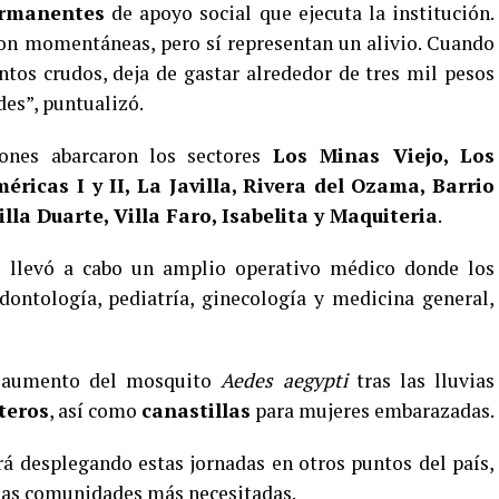
rmanentes
de apoyo social que ejecuta la institución.
on momentáneas, pero sí representan un alivio. Cuando
ntos crudos, deja de gastar alrededor de tres mil pesos
des”, puntualizó.
iones abarcaron los sectores
Los Minas Viejo, Los
éricas I y II, La Javilla, Rivera del Ozama, Barrio
lla Duarte, Villa Faro, Isabelita y Maquiteria
.
e llevó a cabo un amplio operativo médico donde los
dontología, pediatría, ginecología y medicina general,
l aumento del mosquito
Aedes aegypti
tras las lluvias
teros
, así como
canastillas
para mujeres embarazadas.
á desplegando estas jornadas en otros puntos del país,
 las comunidades más necesitadas.