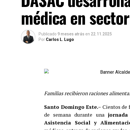
médica en sector
Publicado
9 meses atrás
en
22.11.2025
Por
Carlos L. Lugo
Familias recibieron raciones alimentar
Santo Domingo Este.–
Cientos de f
de semana durante una
jornada
Asistencia Social y Alimentac