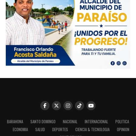
BARAHONA
SANTO DOMINGO
NACIONAL
INTERNACIONAL
POLITICA
ECONOMIA
SALUD
DEPORTES
CIENCIA & TECNOLOGIA
OPINION