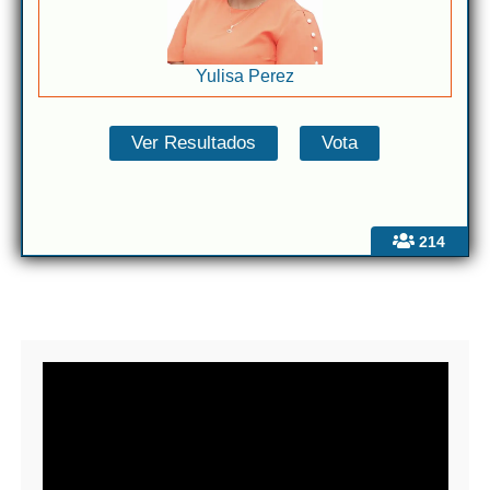
Yulisa Perez
214