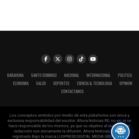
BARAHONA
SANTO DOMINGO
NACIONAL
INTERNACIONAL
POLITICA
ECONOMIA
SALUD
DEPORTES
CIENCIA & TECNOLOGIA
OPINION
CONTACTANOS
Los conceptos emitidos por medio de esta plataforma son única y
exclusiva responsabilidad del escritor. Ahora Noticias RD. no es, ni se
hace responsable de los mismos, ya que su objetivo al recibirlos en
redacción son únicamente la difusión. Ahora Noticias RD, esta
registrado Bajo la marca LUGPRESS DIGITAL MEDIA GROUP. Reg.