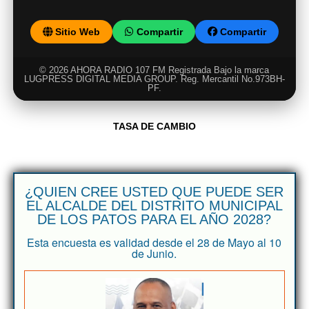
Sitio Web
Compartir
Compartir
© 2026 AHORA RADIO 107 FM Registrada Bajo la marca
LUGPRESS DIGITAL MEDIA GROUP. Reg. Mercantil No.973BH-
PF.
TASA DE CAMBIO
¿QUIEN CREE USTED QUE PUEDE SER
EL ALCALDE DEL DISTRITO MUNICIPAL
DE LOS PATOS PARA EL AÑO 2028?
Esta encuesta es validad desde el 28 de Mayo al 10
de Junio.