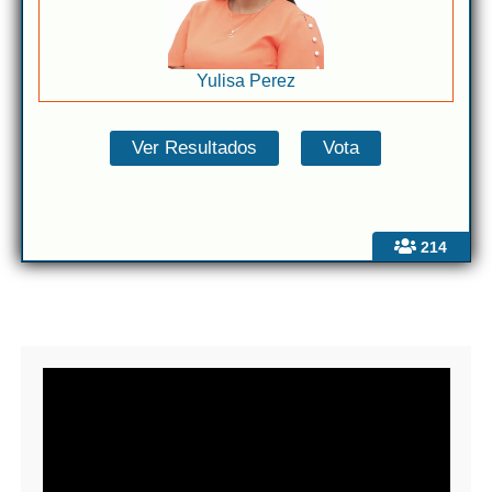
Yulisa Perez
214