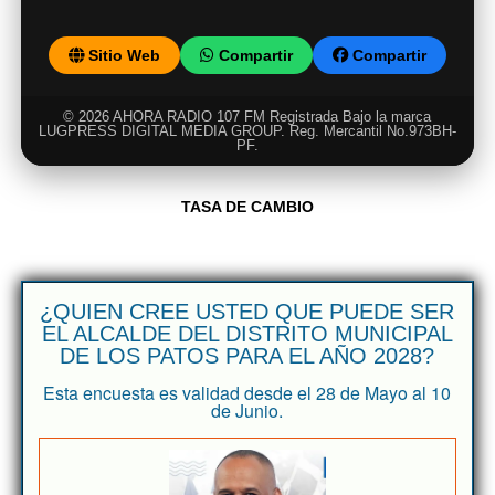
Sitio Web
Compartir
Compartir
© 2026 AHORA RADIO 107 FM Registrada Bajo la marca
LUGPRESS DIGITAL MEDIA GROUP. Reg. Mercantil No.973BH-
PF.
TASA DE CAMBIO
¿QUIEN CREE USTED QUE PUEDE SER
EL ALCALDE DEL DISTRITO MUNICIPAL
DE LOS PATOS PARA EL AÑO 2028?
Esta encuesta es validad desde el 28 de Mayo al 10
de Junio.