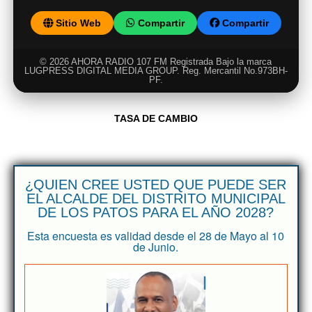
Sitio Web
Compartir
Compartir
© 2026 AHORA RADIO 107 FM Registrada Bajo la marca
LUGPRESS DIGITAL MEDIA GROUP. Reg. Mercantil No.973BH-
PF.
TASA DE CAMBIO
¿QUIEN CREE USTED QUE PUEDE SER
EL ALCALDE DEL DISTRITO MUNICIPAL
DE LOS PATOS PARA EL AÑO 2028?
Esta encuesta es validad desde el 28 de Mayo al 10
de Junio.