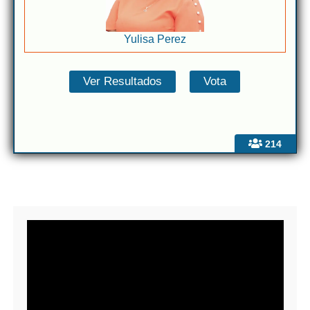
Yulisa Perez
214